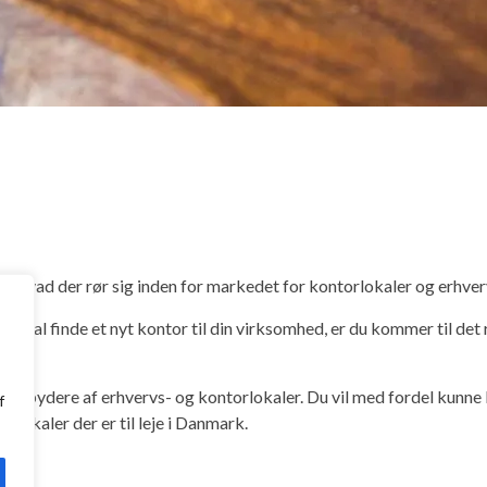
gt i, hvad der rør sig inden for markedet for kontorlokaler og erhve
 skal finde et nyt kontor til din virksomhed, er du kommer til det 
 udbydere af erhvervs- og kontorlokaler. Du vil med fordel kunne
f
vslokaler der er til leje i Danmark.