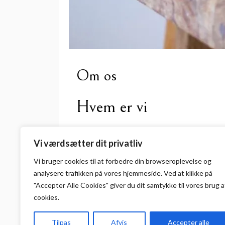
Om os
Hvem er vi
Kontorlokaler-til-leje.dk giver dig en indsi
Vi værdsætter dit privatliv
Mangler du ekstra kontorplads, og står du og
Vi bruger cookies til at forbedre din browseroplevelse
og
forudsætninger for at finde det, du søger.
analysere
trafikken
på
vores
hjemmeside
.
Ved at klikke på
Vi samarbejder med landets mest attraktive
"Accepter Alle Cookies" giver du dit samtykke til vores brug a
kan få dannet et overblik over, hvilke erhver
cookies.
Redaktionen
Tilpas
Afvis
Accepter alle