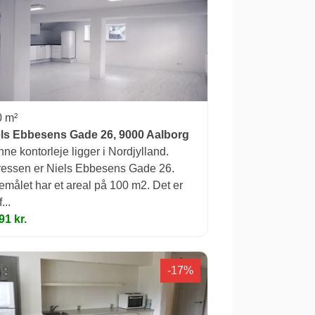
0 m²
els Ebbesens Gade 26, 9000 Aalborg
ne kontorleje ligger i Nordjylland.
essen er Niels Ebbesens Gade 26.
emålet har et areal på 100 m2. Det er
...
91 kr.
-17%