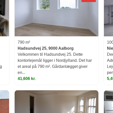
790 m²
10
Hadsundvej 25, 9000 Aalborg
Ni
Velkommen til Hadsundvej 25. Dette
Den
kontorlejemål ligger i Nordjylland. Det har
Adr
rg
et areal på 790 m². Gårdanlægget giver
Lej
en...
perf
41,606 kr.
5,4