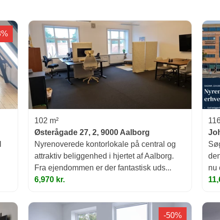
3%
102 m²
116
Østerågade 27, 2, 9000 Aalborg
Joh
l
Nyrenoverede kontorlokale på central og
Søg
attraktiv beliggenhed i hjertet af Aalborg.
den
Fra ejendommen er der fantastisk uds...
nu 
6,970 kr.
11,
-50%