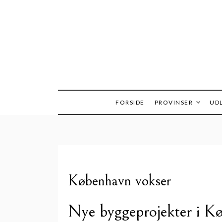
Skip
to
content
FORSIDE
PROVINSER
UDL
København vokser
Nye byggeprojekter i K