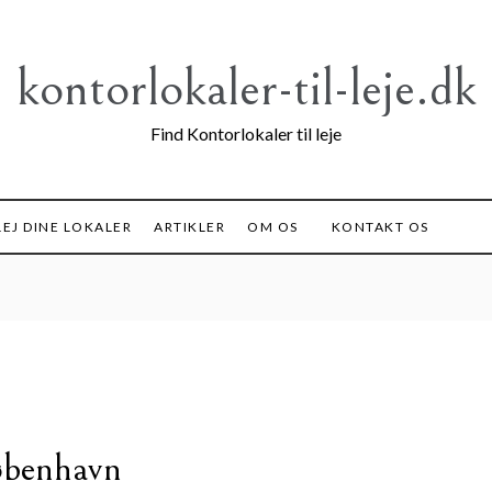
kontorlokaler-til-leje.dk
Find Kontorlokaler til leje
EJ DINE LOKALER
ARTIKLER
OM OS
KONTAKT OS
øbenhavn