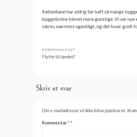
København har aldrig før haft så mange bygge
byggelystne blevet mere gunstige. Vi ser nye 
værks nærmest ugentligt, og det lover godt for
Indlægsnavigation
Flytte til landet?
Skriv et svar
Din e-mailadresse vil ikke blive publiceret.
Kræv
Kommentar
*