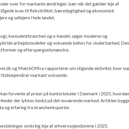
aler over for markante ændringer, især når det gælder leje af
Øgede krav til fleksibilitet, bæredygtighed og økonomisk
ere og udlejere i hele landet.
logi, konsulentbranchen og e-handel, søger moderne og
 hybride arbejdsmodeller og voksende behov for skalerbarhed. De
raktformer og efterspørgselsmønstre.
t.dk og MatchOffice rapporterer om stigende aktivitet, hvor is
orttidslejemål er markant voksende.
 kan forvente af priser på kontorlokaler i Danmark i 2025, hvordan
somheder der lykkes bedst på det nuværende marked. Artiklen bygg
a og erfaring fra brancheeksperter.
 beslutninger omkring leje af erhvervsejendomme i 2025.