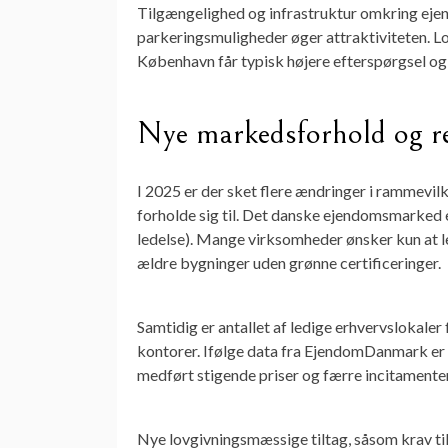
Tilgængelighed og infrastruktur omkring ejen
parkeringsmuligheder øger attraktiviteten. Lo
København får typisk højere efterspørgsel og 
Nye markedsforhold og re
I 2025 er der sket flere ændringer i rammevilk
forholde sig til. Det danske ejendomsmarked e
ledelse). Mange virksomheder ønsker kun at l
ældre bygninger uden grønne certificeringer.
Samtidig er antallet af ledige erhvervslokaler
kontorer. Ifølge data fra EjendomDanmark er
medført stigende priser og færre incitamenter 
Nye lovgivningsmæssige tiltag, såsom krav ti