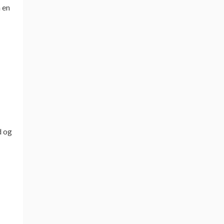
 en
d og