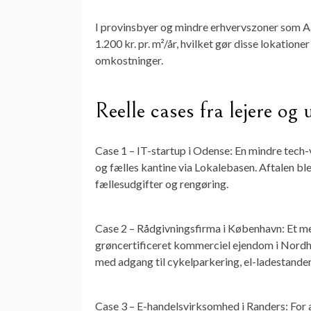
I provinsbyer og mindre erhvervszoner som A
1.200 kr. pr. m²/år, hvilket gør disse lokatio
omkostninger.
Reelle cases fra lejere og 
Case 1 – IT-startup i Odense: En mindre tech
og fælles kantine via Lokalebasen. Aftalen blev
fællesudgifter og rengøring.
Case 2 – Rådgivningsfirma i København: Et mel
grøncertificeret kommerciel ejendom i Nordhavn
med adgang til cykelparkering, el-ladestander
Case 3 – E-handelsvirksomhed i Randers: For a