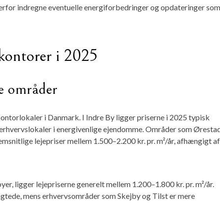
rfor indregne eventuelle energiforbedringer og opdateringer som
 kontorer i 2025
te områder
ontorlokaler i Danmark. I Indre By ligger priserne i 2025 typisk
e erhvervslokaler i energivenlige ejendomme. Områder som Øresta
msnitlige lejepriser mellem 1.500–2.200 kr. pr. m²/år, afhængigt af
r, ligger lejepriserne generelt mellem 1.200–1.800 kr. pr. m²/år.
gtede, mens erhvervsområder som Skejby og Tilst er mere