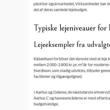
påvirker også markedet. Virksomheder bør de
del af deres samlede lejebudget.
Typiske lejeniveauer for
Lejeeksempler fra udvalg
København forbliver det dyreste sted at leje k
mellem 2.000–2.800 kr. pr. m²/år for modern
Nordhavn, som stadig udvikles, tilbyder genne
faciliteter og tilgængelighed.
I Aarhus og Odense, de næststørste erhvervsbye
Aarhus C og havneområderne er mest eftertra
budgetvenlige.