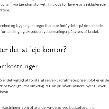
 pr. m², via Ejendomstorvet. Til trods for lavere pris inkluderede
ystem.
iggenhed og bygningskategori har stor indflydelse på de samlede
l forhandling og skræddersyede løsninger på tværs af landet.
er det at leje kontor?
 omkostninger
5 er det vigtigt at forstå, at selve
kvadratmeterprisen
blot er én de
er betydeligt – fra omkring
700 kr. pr. m²/år
i mindre byer til over
nhavn.
somkostninger
, som ofte undervurderes ved budgetlægning: