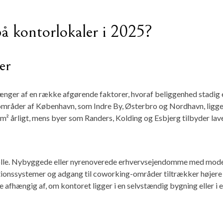
på kontorlokaler i 2025?
er
ænger af en række afgørende faktorer, hvoraf beliggenhed stadig 
 områder af København, som Indre By, Østerbro og Nordhavn, ligge
. m² årligt, mens byer som Randers, Kolding og Esbjerg tilbyder lav
 rolle. Nybyggede eller nyrenoverede erhvervsejendomme med mod
ationssystemer og adgang til coworking-områder tiltrækker højere
 afhængig af, om kontoret ligger i en selvstændig bygning eller i e