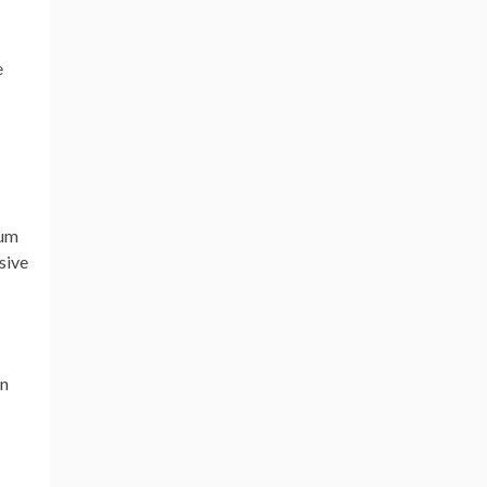
e
rum
sive
en