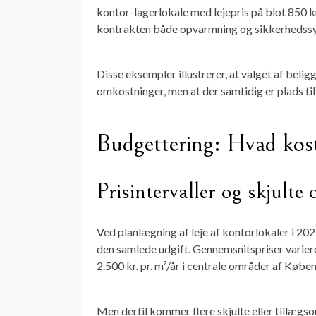
kontor-lagerlokale med lejepris på blot 850 kr.
kontrakten både opvarmning og sikkerhedss
Disse eksempler illustrerer, at valget af bel
omkostninger, men at der samtidig er plads ti
Budgettering: Hvad kost
Prisintervaller og skjulte
Ved planlægning af leje af
kontorlokaler
i 202
den samlede udgift. Gennemsnitspriser varier
2.500 kr. pr. m²/år
i centrale områder af Købe
Men dertil kommer flere
skjulte eller tillæg