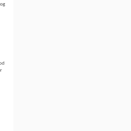
 og
god
r