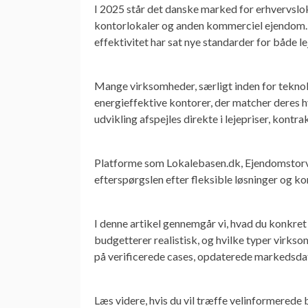
I 2025 står det danske marked for erhvervslok
kontorlokaler og anden kommerciel ejendom. 
effektivitet har sat nye standarder for både lej
Mange virksomheder, særligt inden for tekno
energieffektive kontorer, der matcher deres
udvikling afspejles direkte i lejepriser, kont
Platforme som Lokalebasen.dk, Ejendomstorve
efterspørgslen efter fleksible løsninger og k
I denne artikel gennemgår vi, hvad du konkret
budgetterer realistisk, og hvilke typer virk
på verificerede cases, opdaterede markedsdat
Læs videre, hvis du vil træffe velinformerede