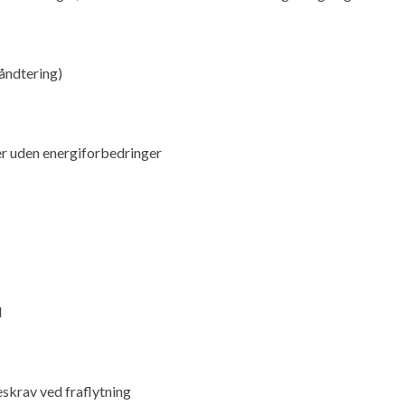
håndtering)
ger uden energiforbedringer
l
skrav ved fraflytning