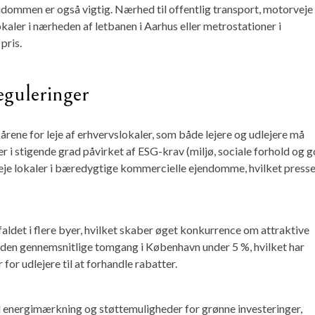
dommen er også vigtig. Nærhed til offentlig transport, motorveje
kaler i nærheden af letbanen i Aarhus eller metrostationer i
pris.
guleringer
årene for leje af erhvervslokaler, som både lejere og udlejere må
r i stigende grad påvirket af ESG-krav (miljø, sociale forhold og 
eje lokaler i bæredygtige kommercielle ejendomme, hvilket presse
 faldet i flere byer, hvilket skaber øget konkurrence om attraktive
 den gennemsnitlige tomgang i København under 5 %, hvilket har
for udlejere til at forhandle rabatter.
l energimærkning og støttemuligheder for grønne investeringer,