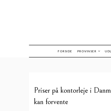
Skip
to
content
FORSIDE
PROVINSER
UDL
Priser på kontorleje i Danm
kan forvente