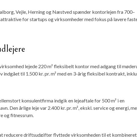
alborg, Vejle, Herning og Næstved spænder kontorlejen fra 700–
ner attraktive for startups og virksomheder med fokus på lavere fast
udlejere
-virksomhed lejede 220 m² fleksibelt kontor med adgang til møde
 indgået til 1.500 kr. pr. m² med en 3-årig fleksibel kontrakt, inklu
lemstort konsulentfirma indgik en lejeaftale for 500 m² i en
. Den årlige leje var 2.400 kr. pr. m², ekskl. service og energi, m
e og fitnessrum.
t reducere driftsudgifter flyttede virksomheden til et kombineret