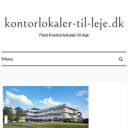
Skip
to
content
kontorlokaler-til-leje.dk
Find Kontorlokaler til leje
Menu