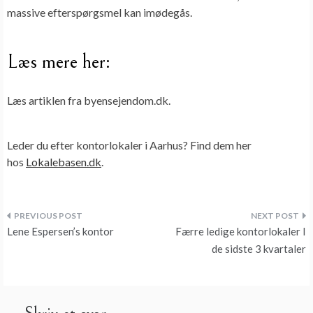
massive efterspørgsmel kan imødegås.
Læs mere her:
Læs artiklen fra byensejendom.dk.
Leder du efter kontorlokaler i Aarhus? Find dem her
hos
Lokalebasen.dk
.
Indlægsnavigation
Lene Espersen’s kontor
Færre ledige kontorlokaler I
de sidste 3 kvartaler