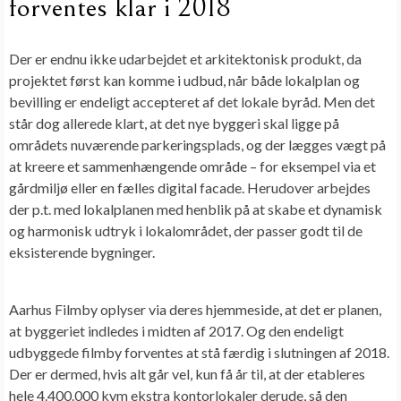
forventes klar i 2018
Der er endnu ikke udarbejdet et arkitektonisk produkt, da
projektet først kan komme i udbud, når både lokalplan og
bevilling er endeligt accepteret af det lokale byråd. Men det
står dog allerede klart, at det nye byggeri skal ligge på
områdets nuværende parkeringsplads, og der lægges vægt på
at kreere et sammenhængende område – for eksempel via et
gårdmiljø eller en fælles digital facade. Herudover arbejdes
der p.t. med lokalplanen med henblik på at skabe et dynamisk
og harmonisk udtryk i lokalområdet, der passer godt til de
eksisterende bygninger.
Aarhus Filmby oplyser via deres hjemmeside, at det er planen,
at byggeriet indledes i midten af 2017. Og den endeligt
udbyggede filmby forventes at stå færdig i slutningen af 2018.
Der er dermed, hvis alt går vel, kun få år til, at der etableres
hele 4.400.000 kvm ekstra kontorlokaler derude, så den