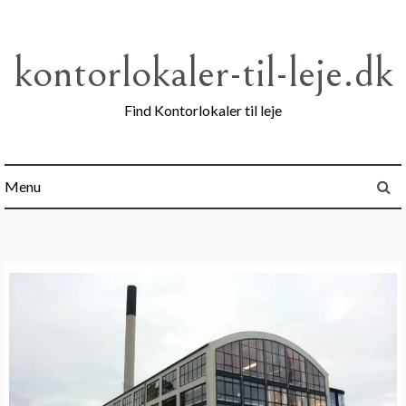
Skip
to
content
kontorlokaler-til-leje.dk
Find Kontorlokaler til leje
Menu