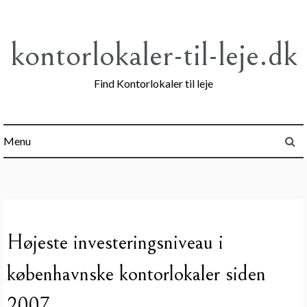
Skip
to
content
kontorlokaler-til-leje.dk
Find Kontorlokaler til leje
Menu
Højeste investeringsniveau i
københavnske kontorlokaler siden
2007