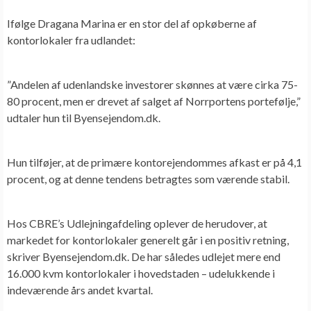
Ifølge Dragana Marina er en stor del af opkøberne af
kontorlokaler fra udlandet:
”Andelen af udenlandske investorer skønnes at være cirka 75-
80 procent, men er drevet af salget af Norrportens portefølje,”
udtaler hun til Byensejendom.dk.
Hun tilføjer, at de primære kontorejendommes afkast er på 4,1
procent, og at denne tendens betragtes som værende stabil.
Hos CBRE’s Udlejningafdeling oplever de herudover, at
markedet for kontorlokaler generelt går i en positiv retning,
skriver Byensejendom.dk. De har således udlejet mere end
16.000 kvm kontorlokaler i hovedstaden – udelukkende i
indeværende års andet kvartal.